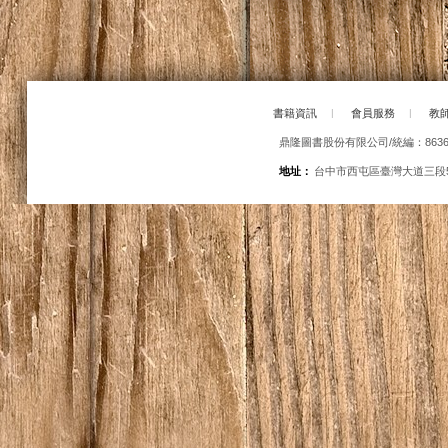
書籍資訊
|
會員服務
|
教
鼎隆圖書股份有限公司/統編：86363
地址：
台中市西屯區臺灣大道三段5