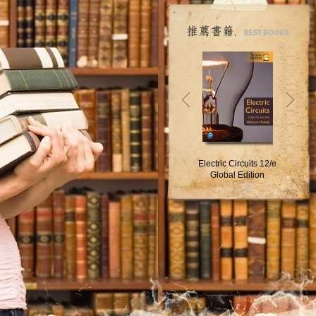
物理學(第12版)
Electric Circuits 12/e
Chemical
(Serway 12/e)(套書，
Global Edition
9
恕不拆套單售)