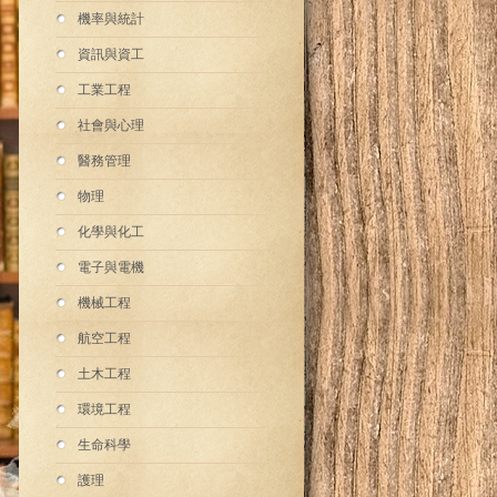
機率與統計
資訊與資工
工業工程
社會與心理
醫務管理
物理
化學與化工
 Principles
普通物理學(第四版)
Physics for Scientists
Ca
電子與電機
/e AE
(Benson 4/e)
and Engineers & with
Modern Physics 11/e
E
機械工程
Custom Version (封膜
不分售)
航空工程
土木工程
環境工程
生命科學
護理