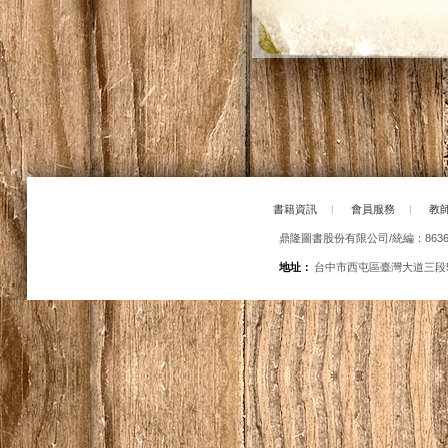
書籍資訊
|
會員服務
|
教
鼎隆圖書股份有限公司/統編：86363
地址：
台中市西屯區臺灣大道三段5