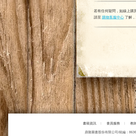
若有任何疑問，如線上購買
請至
購物客服中心
了解，
書籍資訊
|
會員服務
|
教
鼎隆圖書股份有限公司/統編：86363