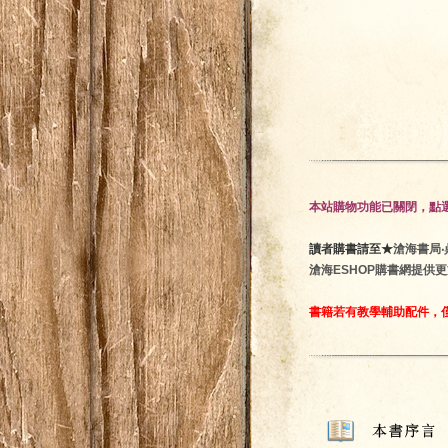
本站購物功能已關閉，點選
讀者購書請至★
滄海書局‧鼎隆
滄海ESHOP購書網提供
書籍若有教學輔助配件，