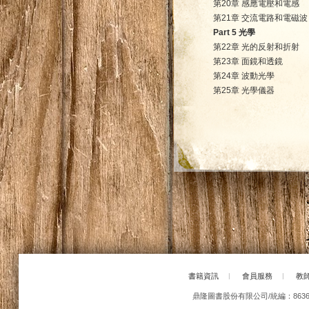
第20章 感應電壓和電感
第21章 交流電路和電磁波
Part 5 光學
第22章 光的反射和折射
第23章 面鏡和透鏡
第24章 波動光學
第25章 光學儀器
書籍資訊
|
會員服務
|
教
鼎隆圖書股份有限公司/統編：86363