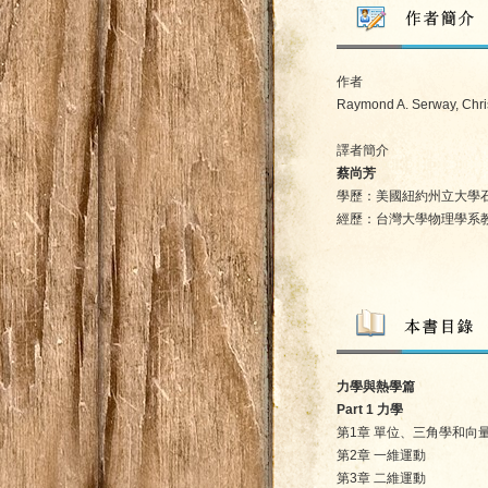
作者
Raymond A. Serway, Chri
譯者簡介
蔡尚芳
學歷：美國紐約州立大學
經歷：台灣大學物理學系
力學與熱學篇
Part 1 力學
第1章 單位、三角學和向
第2章 一維運動
第3章 二維運動