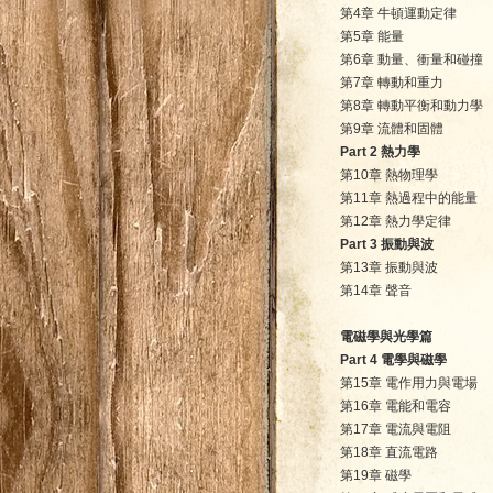
第4章 牛頓運動定律
第5章 能量
第6章 動量、衝量和碰撞
第7章 轉動和重力
第8章 轉動平衡和動力學
第9章 流體和固體
Part 2 熱力學
第10章 熱物理學
第11章 熱過程中的能量
第12章 熱力學定律
Part 3 振動與波
第13章 振動與波
第14章 聲音
電磁學與光學篇
Part 4 電學與磁學
第15章 電作用力與電場
第16章 電能和電容
第17章 電流與電阻
第18章 直流電路
第19章 磁學